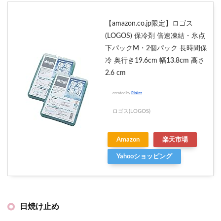
【amazon.co.jp限定】ロゴス
(LOGOS) 保冷剤 倍速凍結・氷点
下パックM・2個パック 長時間保
冷 奥行き19.6cm 幅13.8cm 高さ
2.6 cm
created by
Rinker
ロゴス(LOGOS)
Amazon
楽天市場
Yahooショッピング
日焼け止め