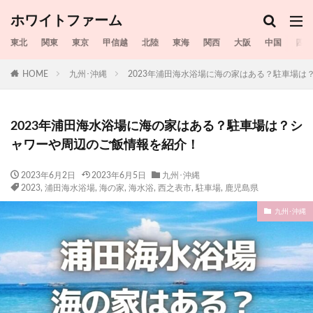
ホワイトファーム
東北
関東
東京
甲信越
北陸
東海
関西
大阪
中国
四国
HOME
九州･沖縄
2023年浦田海水浴場に海の家はある？駐車場は
2023年浦田海水浴場に海の家はある？駐車場は？シ
ャワーや周辺のご飯情報を紹介！
2023年6月2日
2023年6月5日
九州･沖縄
2023
,
浦田海水浴場
,
海の家
,
海水浴​​
,
西之表市
,
駐車場
,
鹿児島県
九州･沖縄