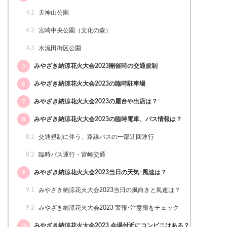
4.1
天神山公園
4.2
宮崎中央公園（文化の森）
4.3
水流田街区公園
5
みやざき納涼花火大会2023開催時の交通規制
6
みやざき納涼花火大会2023の臨時駐車場
7
みやざき納涼花火大会2023の屋台や出店は？
8
みやざき納涼花火大会2023の臨時電車、バス情報は？
8.1
交通規制に伴う、路線バスの一部迂回運行
8.2
臨時バス運行・宮崎交通
9
みやざき納涼花火大会2023当日の天気･風速は？
9.1
みやざき納涼花火大会2023当日の風向きと風速は？
9.2
みやざき納涼花火大会2023 警報･注意報をチェック
10
みやざき納涼花火大会2023 会場付近にコンビニはある？