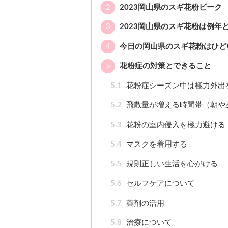
2
2023岡山県のスギ花粉ピーク
3
2023岡山県のスギ花粉は例年
4
今日の岡山県のスギ花粉はひど
5
花粉症の対策とできること
5.1
花粉症シーズン中は極力外出
5.2
飛散量が増える時間帯（朝や
5.3
花粉の室内侵入を極力避ける
5.4
マスクを着用する
5.5
規則正しい生活を心がける
5.6
セルフケアについて
5.7
薬剤の活用
5.8
治療について