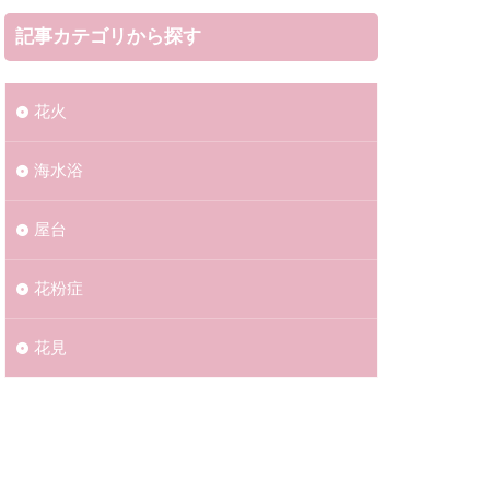
記事カテゴリから探す
花火
海水浴​​
屋台
花粉症
花見