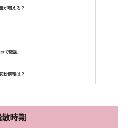
量が増える？
erで確認
花粉情報は？
飛散時期