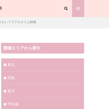
縄
ひどい？リアルタイム情報
開催エリアから探す
東北
関東
東京
甲信越