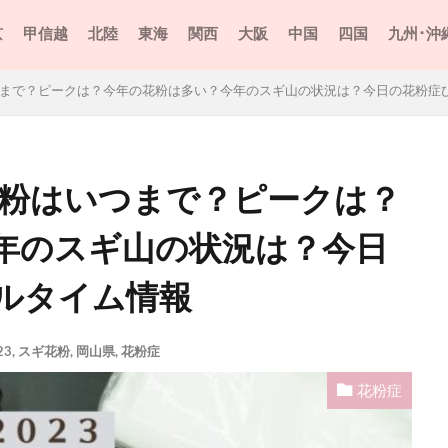
京
甲信越
北陸
東海
関西
大阪
中国
四国
九州･沖
いつまで？ピークは？今年の花粉は多い？今年のスギ山の状況は？今日の花粉症
花粉はいつまで？ピークは？
年のスギ山の状況は？今日
ルタイム情報
23
,
スギ花粉
,
岡山県
,
花粉症
花粉症