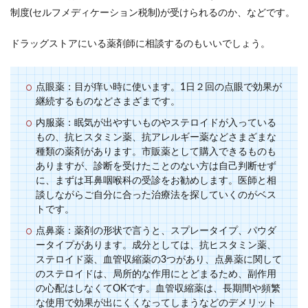
制度(セルフメディケーション税制)が受けられるのか、などです。
ドラッグストアにいる薬剤師に相談するのもいいでしょう。
点眼薬：目が痒い時に使います。1日２回の点眼で効果が
継続するものなどさまざまです。
内服薬：眠気が出やすいものやステロイドが入っている
もの、抗ヒスタミン薬、抗アレルギー薬などさまざまな
種類の薬剤があります。市販薬として購入できるものも
ありますが、診断を受けたことのない方は自己判断せず
に、まずは耳鼻咽喉科の受診をお勧めします。医師と相
談しながらご自分に合った治療法を探していくのがベス
トです。
点鼻薬：薬剤の形状で言うと、スプレータイプ、パウダ
ータイプがあります。成分としては、抗ヒスタミン薬、
ステロイド薬、血管収縮薬の3つがあり、点鼻薬に関して
のステロイドは、局所的な作用にとどまるため、副作用
の心配はしなくてOKです。血管収縮薬は、長期間や頻繁
な使用で効果が出にくくなってしまうなどのデメリット