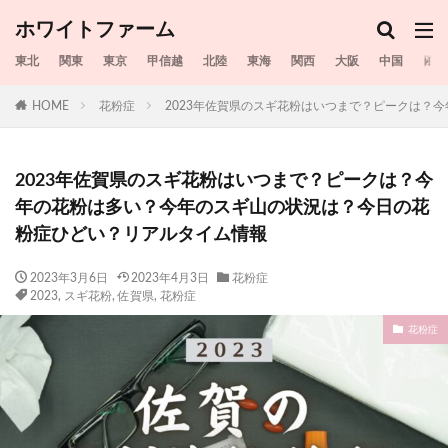
ホワイトファーム
東北
関東
東京
甲信越
北陸
東海
関西
大阪
中国
四国
HOME
花粉症
2023年佐賀県のスギ花粉はいつまで？ピークは？
2023年佐賀県のスギ花粉はいつまで？ピークは？今
年の花粉は多い？今年のスギ山の状況は？今日の花
粉症ひどい？リアルタイム情報
2023年3月6日
2023年4月3日
花粉症
2023
,
スギ花粉
,
佐賀県
,
花粉症
花粉症