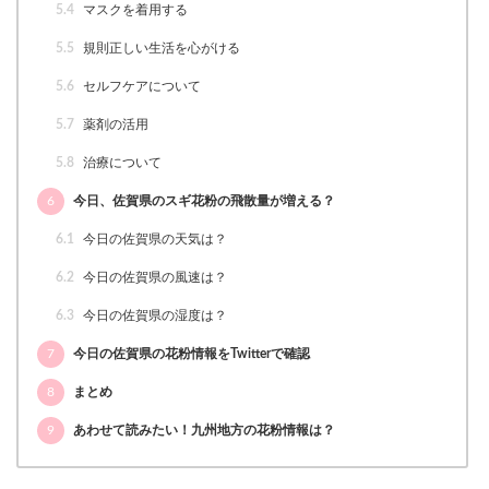
5.4
マスクを着用する
5.5
規則正しい生活を心がける
5.6
セルフケアについて
5.7
薬剤の活用
5.8
治療について
6
今日、佐賀県のスギ花粉の飛散量が増える？
6.1
今日の佐賀県の天気は？
6.2
今日の佐賀県の風速は？
6.3
今日の佐賀県の湿度は？
7
今日の佐賀県の花粉情報をTwitterで確認
8
まとめ
9
あわせて読みたい！九州地方の花粉情報は？