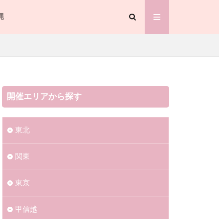
縄
開催エリアから探す
東北
関東
東京
甲信越