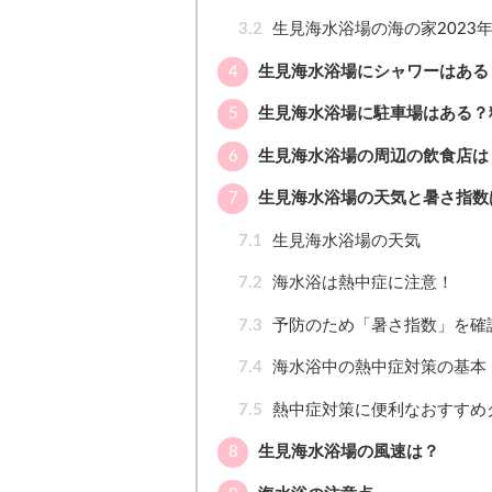
3.2
生見海水浴場の海の家2023
4
生見海水浴場にシャワーはある
5
生見海水浴場に駐車場はある？
6
生見海水浴場の周辺の飲食店は
7
生見海水浴場の天気と暑さ指数
7.1
生見海水浴場の天気
7.2
海水浴は熱中症に注意！
7.3
予防のため「暑さ指数」を確
7.4
海水浴中の熱中症対策の基本
7.5
熱中症対策に便利なおすすめ
8
生見海水浴場の風速は？