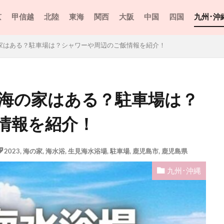
京
甲信越
北陸
東海
関西
大阪
中国
四国
九州･沖
の家はある？駐車場は？シャワーや周辺のご飯情報を紹介！
に海の家はある？駐車場は？
情報を紹介！
2023
,
海の家
,
海水浴​​
,
生見海水浴場
,
駐車場
,
鹿児島市
,
鹿児島県
九州･沖縄