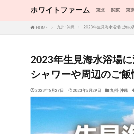
ホワイトファーム
東北
関東
東
九州･沖縄
2023年生見海水浴場に海
HOME
2023年生見海水浴場
シャワーや周辺のご飯
2023年5月27日
2023年5月29日
九州･沖縄