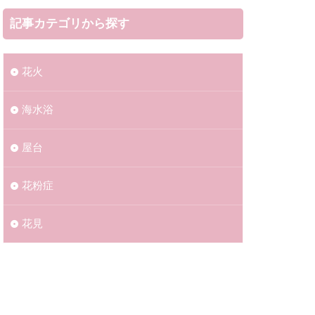
記事カテゴリから探す
花火
海水浴​​
屋台
花粉症
花見