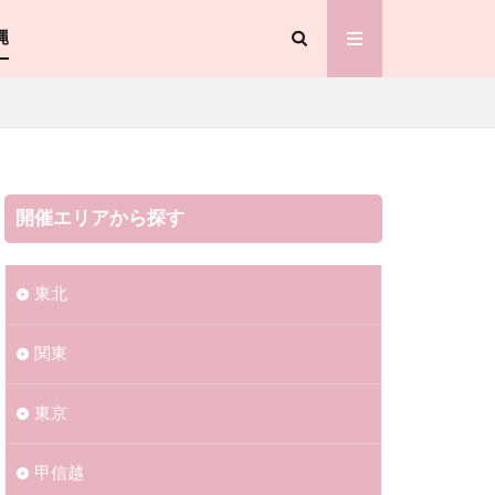
縄
開催エリアから探す
東北
関東
東京
甲信越