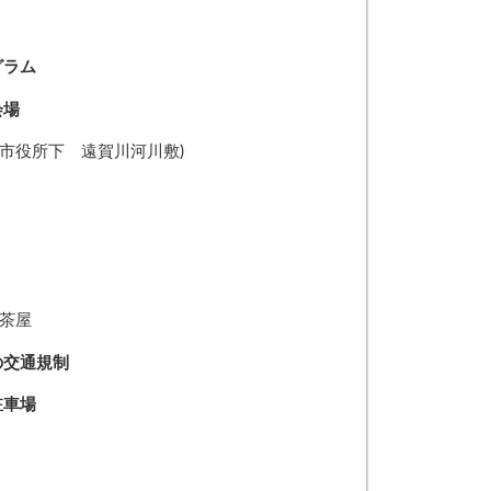
グラム
会場
市役所下 遠賀川河川敷)
車茶屋
の交通規制
駐車場