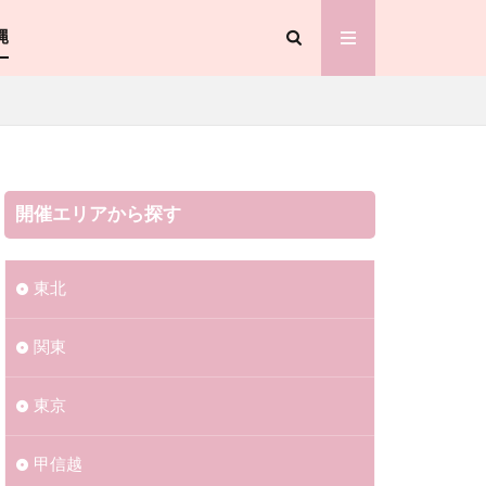
縄
開催エリアから探す
東北
関東
東京
甲信越