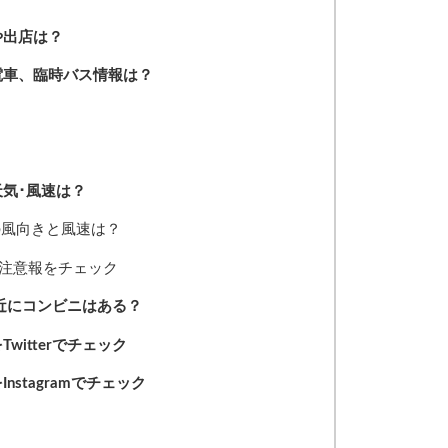
や出店は？
電車、臨時バス情報は？
天気･風速は？
の風向きと風速は？
･注意報をチェック
付近にコンビニはある？
witterでチェック
nstagramでチェック