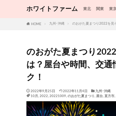
ホワイトファーム
東北
関東
東
九州･沖縄
のおがた夏まつり2022を
HOME
のおがた夏まつり202
は？屋台や時間、交通
ク！
2022年9月25日
2022年11月4日
九州･沖縄
10月
,
2022
,
20221009
,
のおがた夏まつり
,
屋台
,
直方市
,