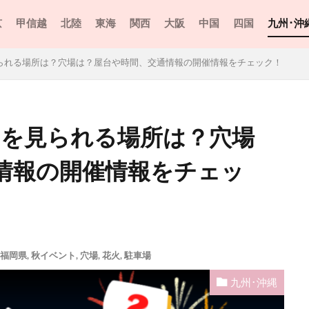
京
甲信越
北陸
東海
関西
大阪
中国
四国
九州･沖
見られる場所は？穴場は？屋台や時間、交通情報の開催情報をチェック！
2を見られる場所は？穴場
情報の開催情報をチェッ
福岡県
,
秋イベント
,
穴場
,
花火
,
駐車場
九州･沖縄