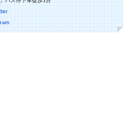
」バス停下車徒歩1分
er
gram