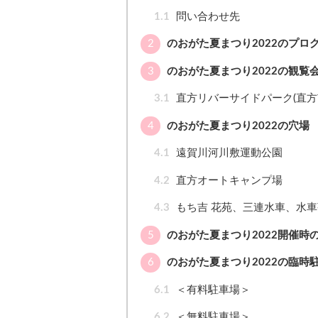
1.1
問い合わせ先
2
のおがた夏まつり2022のプロ
3
のおがた夏まつり2022の観覧
3.1
直方リバーサイドパーク(直方
4
のおがた夏まつり2022の穴場
4.1
遠賀川河川敷運動公園
4.2
直方オートキャンプ場
4.3
もち吉 花苑、三連水車、水
5
のおがた夏まつり2022開催時
6
のおがた夏まつり2022の臨時
6.1
＜有料駐車場＞
6.2
＜無料駐車場＞