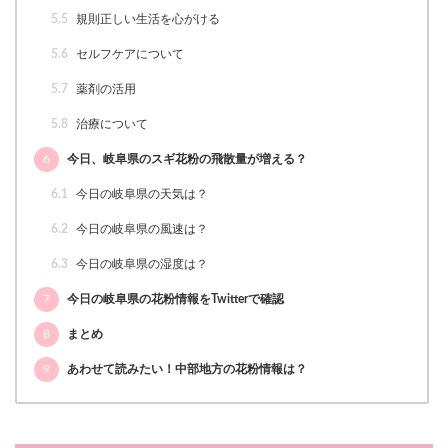
5.5
規則正しい生活を心がける
5.6
セルフケアについて
5.7
薬剤の活用
5.8
治療について
6
今日、岐阜県のスギ花粉の飛散量が増える？
6.1
今日の岐阜県の天気は？
6.2
今日の岐阜県の風速は？
6.3
今日の岐阜県の湿度は？
7
今日の岐阜県の花粉情報をTwitterで確認
8
まとめ
9
あわせて読みたい！中部地方の花粉情報は？