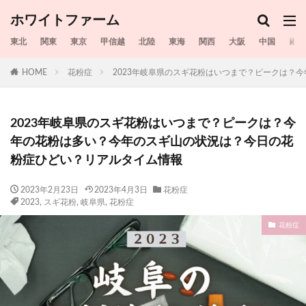
ホワイトファーム
東北
関東
東京
甲信越
北陸
東海
関西
大阪
中国
四国
HOME
花粉症
2023年岐阜県のスギ花粉はいつまで？ピークは？
2023年岐阜県のスギ花粉はいつまで？ピークは？今
年の花粉は多い？今年のスギ山の状況は？今日の花
粉症ひどい？リアルタイム情報
2023年2月23日
2023年4月3日
花粉症
2023
,
スギ花粉
,
岐阜県
,
花粉症
花粉症