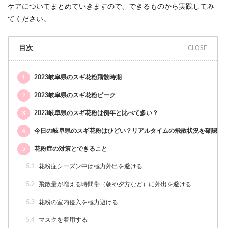
ケアについてまとめていきますので、できるものから実践してみ
てください。
目次
1
2023岐阜県のスギ花粉飛散時期
2
2023岐阜県のスギ花粉ピーク
3
2023岐阜県のスギ花粉は例年と比べて多い？
4
今日の岐阜県のスギ花粉はひどい？リアルタイムの飛散状況を確認
5
花粉症の対策とできること
5.1
花粉症シーズン中は極力外出を避ける
5.2
飛散量が増える時間帯（朝や夕方など）に外出を避ける
5.3
花粉の室内侵入を極力避ける
5.4
マスクを着用する