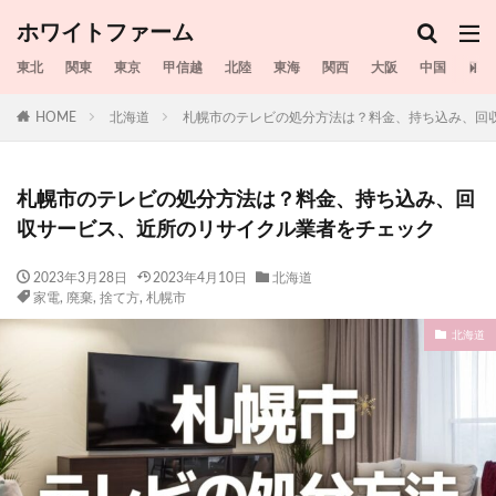
ホワイトファーム
東北
関東
東京
甲信越
北陸
東海
関西
大阪
中国
四国
HOME
北海道
札幌市のテレビの処分方法は？料金、持ち込み、回
札幌市のテレビの処分方法は？料金、持ち込み、回
収サービス、近所のリサイクル業者をチェック
2023年3月28日
2023年4月10日
北海道
家電
,
廃棄
,
捨て方
,
札幌市​​
北海道