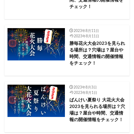
間、交通情報の開催情報を
名港水上芸術花火2023
吾妻郡
チェック！
和倉名物三尺玉 北陸中日夏花火2023
和歌山市
和歌山県
咲花温泉水中花火大会2023
2023年8月11日
南魚沼市兼続公まつり大煙火大会2023
品川区
2023年8月11日
唐津市
喜多方市
回転寿司
勝毎花火大会2023を見られ
る場所は？穴場は？屋台や
土浦全国花火競技大会
土浦市
坂井市
時間、交通情報の開催情報
城崎温泉夏物語花火2023
埼玉県
をチェック！
堂ヶ島火祭り2023
堺市​​
博多湾芸術花火2023
南魚沼市
境町
十和田市
前橋市
前橋花火大会2023
前沢夏まつり2023
2023年8月3日
2023年8月1日
勝毎花火大会2023
勝浦市
北九州市
北海道
ばんけい夏祭り 大花火大会
北牟婁郡
北見ぼんちまつり納涼花火大会 2023
2023を見られる場所は？穴
場は？屋台や時間、交通情
北見市
北野ふれあい夏まつり2023
報の開催情報をチェック！
十和田湖湖水まつり2023
南都留郡
千代田の祭 川せがき2023
千代田区
千代田町