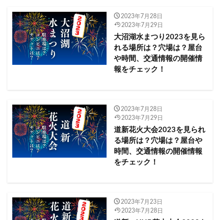
千曲川花火大会2023
千曲市
千歳市
千葉市​​
2023年7月28日
千葉県
南埼玉郡
南紀白浜温泉2023メッセージ花火
2023年7月29日
大沼湖水まつり2023を見ら
南紀白浜花火フェスタ2023
境港市
墨田区
れる場所は？穴場は？屋台
初詣
安曇野市
奈良市
奈良県
奥多摩町
や時間、交通情報の開催情
報をチェック！
奥多摩納涼花火大会2023
奥州市
姶良市
宇佐市
宇佐神宮 厄除け花火大会2023
宇城市
守谷海水浴場
安倍川花火大会2023
2023年7月28日
安曇野花火2023
天草市
宮城県
2023年7月29日
宮島大鳥居の修復祝い海上花火
宮崎市
宮崎県
道新花火大会2023を見られ
る場所は？穴場は？屋台や
宮若市
宮若納涼花火大会2023
時間、交通情報の開催情報
宵の明治村「花火競演」2023
家電
富山県
をチェック！
富岡海水浴場
富津市
太宰府市
天神祭奉納花火2023
夏の鳥羽湾毎夜連続花火2023
大洗
夏まつり西大寺 夜待まつり2023
2023年7月23日
夏イベント
2023年7月28日
大井川大花火大会2023
大井競馬場
大仙市