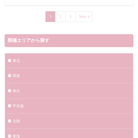
モビリティリゾートもてぎ 花火の祭典2023
ヤマザキ
1
2
3
Next
ヨコハマミライト
ライフ
リチウムイオン電池
ルスツリゾート夏休みスペシャル花火2023
ルミネ
ローザンベリー多和田イルミネーション
開催エリアから探す
串本まつり花火大会2023
丹沢湖花火大会
冬イベント
備後国府まつり花火大会2023
東北
伊東温泉「夢花火」2023
伊豆多賀温泉海上花火大会2023
伊豆高原グランイルミ
関東
伊賀市
伊賀市市民花火大会2023
佐世保市
東京
佐倉市
佐倉市民花火大会
佐倉市民花火大会(佐倉花火フェスタ2023)
佐賀県
甲信越
佐野市
光市
伊師浜海水浴場
光花火大会2023
児湯郡
全国花火競技大会「大曲の花火」
八代市
北陸
八千代ふるさと親子祭2023
八千代市
東海
八女のまつり 茶のくに花火大会
八女市
八王子市