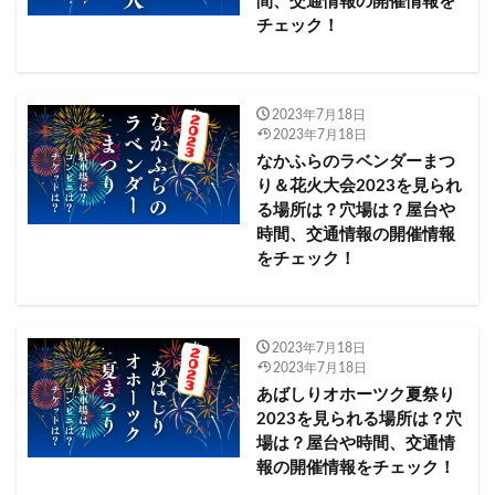
間、交通情報の開催情報を
チェック！
不二家
与論町
世田谷区​​
中富良野町
七飯町
一宮町納涼花火大会2023
丸の内イルミネーション
2023年7月18日
ホテルニューオータニウインターイルミネーション
2023年7月18日
セイコーマート
セブンイレブン
なかふらのラベンダーまつ
ダグリ岬海水浴場
り＆花火大会2023を見られ
ディズニー ミュージック＆ファイヤーワークス2023
る場所は？穴場は？屋台や
ドイツの森 ミュージック花火大会2023
時間、交通情報の開催情報
をチェック！
ドライブイン花火熊本2023.夏
ハウステンボス
ハリーポッターイルミネーション
ハーモニーランド Fun×Fan Night Show Give You 2023
2023年7月18日
ファミマ
ファミリーマート
2023年7月18日
マザー牧場 打ち上げ花火2023
ローソン
あばしりオホーツク夏祭り
2023を見られる場所は？穴
ミニストップ
場は？屋台や時間、交通情
ムーミン谷のナイトウォーク～イルモリノオト～
報の開催情報をチェック！
モバイルバッテリー