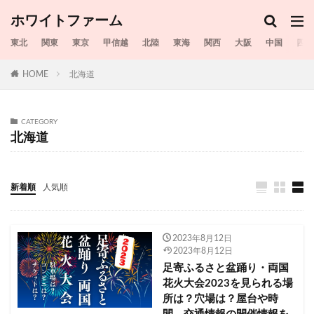
20230815
20230816
20230817
20230818
ホワイトファーム
20230820
20230807
20230821
20230822
東北
関東
東京
甲信越
北陸
東海
関西
大阪
中国
四国
20230823
20230824
20230825
20230826
HOME
北海道
20230827
20230829
20230902
20230905
20230906
20230808
20230806
20230604
20230722
20230609
20230617
20230624
CATEGORY
北海道
20230625
20230708
20230715
20230716
20230717
20230719
20230720
20230721
20230723
20230805
20230724
20230725
新着順
人気順
20230726
20230728
20230729
20230730
20230731
20230801
20230802
20230803
2023年8月12日
20230804
シャディ
スギ花粉
2023年8月12日
富津市民花火大会2023
和賀郡西和賀町
足寄ふるさと盆踊り・両国
花火大会2023を見られる場
古都ひろさき花火の集い2023
台東区
名古屋市
所は？穴場は？屋台や時
名張川納涼花火大会2023
名張市