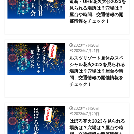
道新・UHB花火大会2023を
大分県
大堂津海水浴場
大川島海水浴場
大曲
見られる場所は？穴場は？
屋台や時間、交通情報の開
大曲の花火
大沼湖水まつり2023
催情報をチェック！
大洗サンビーチ海水浴場
大阪府
大洗海上花火大会
大洗町
大津市
大洲市
大田区​​
大田尾海水浴場
大竹海岸鉾田海水浴場
大網白里市
2023年7月20日
2023年7月21日
大船渡市
大金久海岸
大阪市
ルスツリゾート夏休みスペ
利根川大花火大会2023
処分
スシロー
シャル花火2023を見られる
上越まつり大花火大会2023
三国花火大会2023
場所は？穴場は？屋台や時
間、交通情報の開催情報を
三条夏まつり大花火大会2023
三条市
三浦海岸駅
チェック！
三田まつり花火大会2023
三田市
三重県
三陸・大船渡夏まつり 大花火大会2023
三陸花火競技大会
上天草市
上水内郡
上越市
2023年7月20日
2023年7月20日
七尾市
下呂市
はぼろ花火2023を見られる
下呂温泉花火ミュージカル夏公演2023
下松市
場所は？穴場は？屋台や時
下松駅
下津海水浴場
下田市
下関市