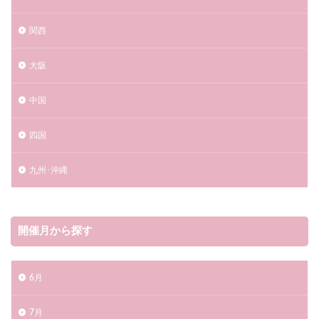
八王子花火大会2023
兵庫県
伊東市
関西
伊勢神宮奉納全国花火大会2023
丹波篠山デカンショ祭2023
交通情報
丹波篠山市
大阪
久慈浜海水浴場
久里浜ペリー祭花火大会2023
中国
九州一大花火まつり
亀山市
亀山市関宿納涼花火大会2023
予約
四国
二市一ヶ村日橋川「川の祭典」花火大会2023
九州･沖縄
五所川原市
五所川原花火大会2023
五泉市
京丹後市
伊勢市
京都市
京都府
人吉花火大会2023
今治市
開催月から探す
今治市民のまつり おんまく花火2023
仙北市
仙台市
仲多度郡
伊予市
伊予彩まつり 花火大会2023
伊勢崎市
6月
黒船祭海上花火大会2023
7月