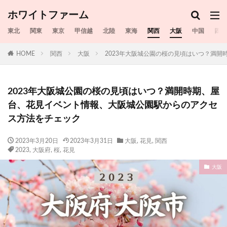
ホワイトファーム
東北
関東
東京
甲信越
北陸
東海
関西
大阪
中国
四国
HOME
関西
大阪
2023年大阪城公園の桜の見頃はいつ？満
2023年大阪城公園の桜の見頃はいつ？満開時期、屋
台、花見イベント情報、大阪城公園駅からのアクセ
ス方法をチェック
2023年3月20日
2023年3月31日
大阪
,
花見
,
関西
2023
,
大阪府
,
桜
,
花見
大阪