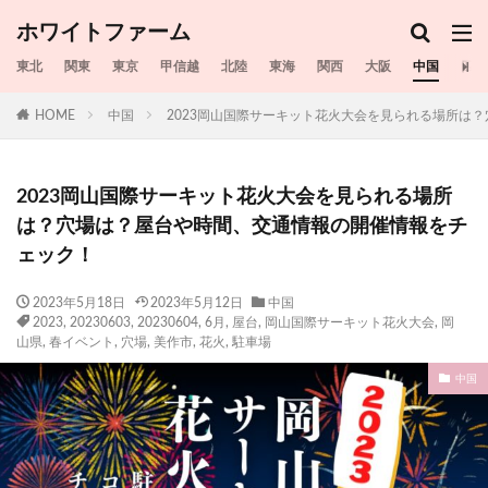
ホワイトファーム
東北
関東
東京
甲信越
北陸
東海
関西
大阪
中国
四国
HOME
中国
2023岡山国際サーキット花火大会を見られる場所は
2023岡山国際サーキット花火大会を見られる場所
は？穴場は？屋台や時間、交通情報の開催情報をチ
ェック！
2023年5月18日
2023年5月12日
中国
2023
,
20230603
,
20230604
,
6月
,
屋台
,
岡山国際サーキット花火大会
,
岡
山県
,
春イベント
,
穴場
,
美作市
,
花火
,
駐車場
中国