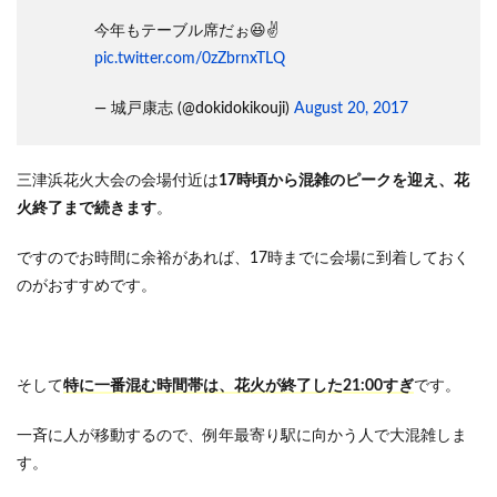
今年もテーブル席だぉ😆✌️
pic.twitter.com/0zZbrnxTLQ
— 城戸康志 (@dokidokikouji)
August 20, 2017
三津浜花火大会の会場付近は
17時頃から混雑のピークを迎え、花
火終了まで続きます
。
ですのでお時間に余裕があれば、17時までに会場に到着しておく
のがおすすめです。
そして
特に一番混む時間帯は、花火が終了した21:00すぎ
です。
一斉に人が移動するので、例年最寄り駅に向かう人で大混雑しま
す。