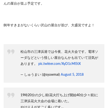
んの屋台が並ぶ予定です。
例年すきまがないくらい沢山の屋台が並び、大盛況ですよ！
松山市の三津浜港では今夜、花火大会です。電球ソ
ーダなどという怪しい屋台なんかも出ていて活気が
あります。
pic.twitter.com/XyD1cMl5tX
— しゅうまい (@syuwmai)
August 5, 2018
19時20分の少し前(花火打ち上げ開始40分少々前)に
三津浜花火大会の会場に着いた。
やはり人がすごく多いです…