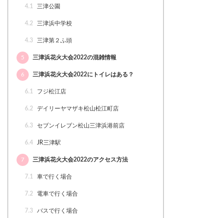
4.1
三津公園
4.2
三津浜中学校
4.3
三津第２ふ頭
5
三津浜花火大会2022の混雑情報
6
三津浜花火大会2022にトイレはある？
6.1
フジ松江店
6.2
デイリーヤマザキ松山松江町店
6.3
セブンイレブン松山三津浜港前店
6.4
JR三津駅
7
三津浜花火大会2022のアクセス方法
7.1
車で行く場合
7.2
電車で行く場合
7.3
バスで行く場合