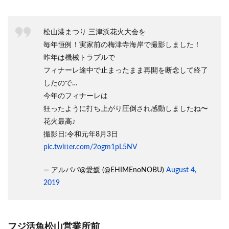
松山港まつり 三津浜花火大会を
毎年恒例！実家前の梅津寺海岸で撮影しました！
昨年は機械トラブルで
フィナーレ途中で止まったまま再開を断念して終了
したので…
今年のフィナーレは
狂ったように打ち上がり圧倒され感動しましたね〜
花火最高♪
撮影日:令和元年8月3日
pic.twitter.com/2ogm1pL5NV
— アルパパ@愛媛 (@EHIMEnoNOBU)
August 4,
2019
フジ活魚松山営業所前