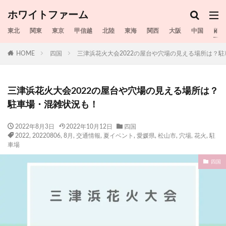
ホワイトファーム
東北
関東
東京
甲信越
北陸
東海
関西
大阪
中国
四国
HOME
四国
三津浜花火大会2022の屋台や穴場の見える場所は？
三津浜花火大会2022の屋台や穴場の見える場所は？
駐車場・混雑状況も！
2022年8月3日
2022年10月12日
四国
2022
,
20220806
,
8月
,
交通情報
,
夏イベント
,
愛媛県
,
松山市
,
穴場
,
花火
,
駐
車場
四国