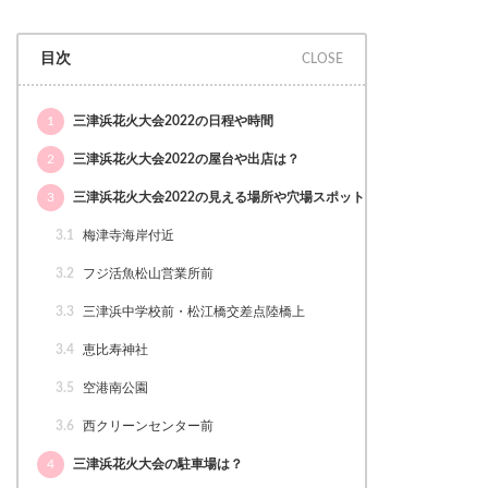
目次
1
三津浜花火大会2022の日程や時間
2
三津浜花火大会2022の屋台や出店は？
3
三津浜花火大会2022の見える場所や穴場スポット
3.1
梅津寺海岸付近
3.2
フジ活魚松山営業所前
3.3
三津浜中学校前・松江橋交差点陸橋上
3.4
恵比寿神社
3.5
空港南公園
3.6
西クリーンセンター前
4
三津浜花火大会の駐車場は？