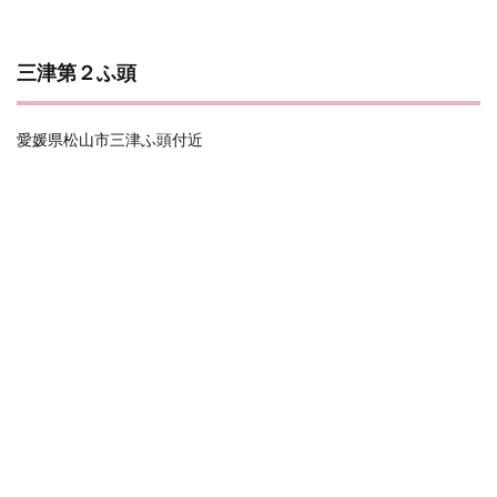
三津第２ふ頭
愛媛県松山市三津ふ頭付近