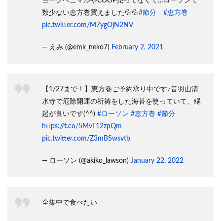
ヨークベニマルやCOOP売ってなくて…ローソンで
数少ない恵方巻買えました💦💦
#節分
#恵方巻
pic.twitter.com/M7ygOjN2NV
— えみ (@emk_neko7)
February 2, 2021
【1/27まで！】恵方巻ご予約承り中です♪音羽山清
水寺で厄除開運の祈祷をした海苔を使っていて、縁
起が良いです(^^)
#ローソン
#恵方巻
#節分
https://t.co/5MvT12zpQm
pic.twitter.com/Z3mBSwsvtb
— ローソン (@akiko_lawson)
January 22, 2022
全集中で食べたい