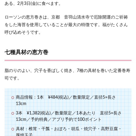
ある、2月3日(金)に食べます。
ローソンの恵方巻きは、京都 音羽山清水寺で厄除開運のご祈祷
をした海苔を使用していることが最大の特徴です。福がたくさん
呼び込めそうです。
七種具材の恵方巻
脂のりのよい、穴子を香ばしく焼き、7種の具材を巻いた定番巻寿
司です。
商品情報：1本 ¥484(税込)／数量限定／直径5×長さ
13cm
3本 ¥1,382(税込)／数量限定／1本あたり 直径5×長さ
13cm／予約特典／アプリ予約で100ポイント
具材：椎茸・干瓢・おぼろ・胡瓜・焼穴子・高野豆腐・
厚焼玉子