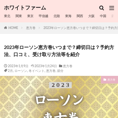
ホワイトファーム
東北
関東
東京
甲信越
北陸
東海
関西
大阪
中国
四国
HOME
恵方巻
2023年ローソン恵方巻いつまで？締切日は？予約
2023年ローソン恵方巻いつまで？締切日は？予約方
法、口コミ、受け取り方法等を紹介
2023年1月9日
2023年1月24日
恵方巻
2月
,
ローソン
,
冬イベント
,
恵方巻
,
節分
恵方巻