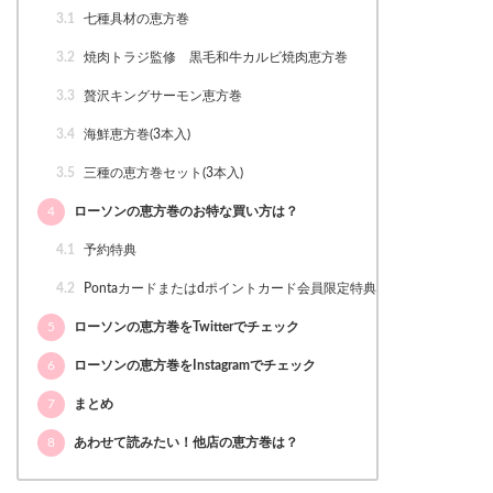
3.1
七種具材の恵方巻
3.2
焼肉トラジ監修 黒毛和牛カルビ焼肉恵方巻
3.3
贅沢キングサーモン恵方巻
3.4
海鮮恵方巻(3本入)
3.5
三種の恵方巻セット(3本入)
4
ローソンの恵方巻のお特な買い方は？
4.1
予約特典
4.2
Pontaカードまたはdポイントカード会員限定特典
5
ローソンの恵方巻をTwitterでチェック
6
ローソンの恵方巻をInstagramでチェック
7
まとめ
8
あわせて読みたい！他店の恵方巻は？