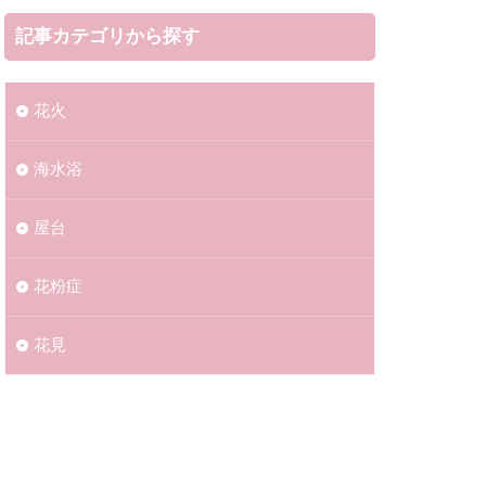
記事カテゴリから探す
花火
海水浴​​
屋台
花粉症
花見