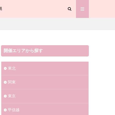
縄
開催エリアから探す
東北
関東
東京
甲信越