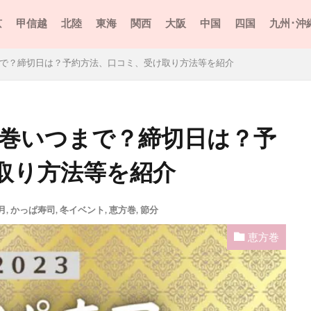
京
甲信越
北陸
東海
関西
大阪
中国
四国
九州･沖
まで？締切日は？予約方法、口コミ、受け取り方法等を紹介
方巻いつまで？締切日は？予
取り方法等を紹介
月
,
かっぱ寿司
,
冬イベント
,
恵方巻
,
節分
恵方巻