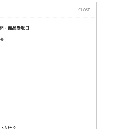
間・商品受取日
法
い方は？