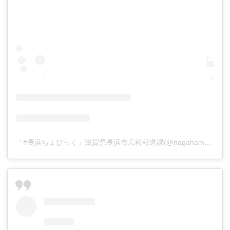
「#長浜ちょぴっく」滋賀県長浜市広報報道課(@nagahama_city)がシェアした投稿