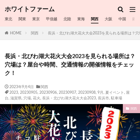
ホワイトファーム
東北
関東
東京
甲信越
北陸
東海
関西
大阪
中国
四国
HOME
関西
長浜・北びわ湖大花火大会2023を見られる場所は？
長浜・北びわ湖大花火大会2023を見られる場所は？
穴場は？屋台や時間、交通情報の開催情報をチェッ
ク！
2023年9月4日
関西
2023
,
20230905
,
20230906
,
20230907
,
20230908
,
9月
,
夏イベント
,
屋
台
,
滋賀県
,
穴場
,
花火
,
長浜・北びわ湖大花火大会2023
,
長浜市
,
駐車場
関西