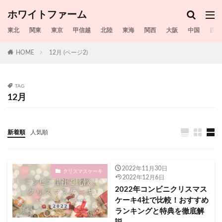
20230726
20230728
20230729
20230730
ホワイトファーム
20230731
20230801
20230802
20230803
東北
関東
東京
甲信越
北陸
東海
関西
大阪
中国
四国
20230804
シャディ
スギ花粉
HOME
12月 (ページ2)
富津市民花火大会2023
和賀郡西和賀町
古都ひろさき花火の集い2023
台東区
名古屋市
名張川納涼花火大会2023
名張市
TAG
12月
名港水上芸術花火2023
吾妻郡
和倉名物三尺玉 北陸中日夏花火2023
和歌山市
和歌山県
咲花温泉水中花火大会2023
新着順
人気順
南魚沼市兼続公まつり大煙火大会2023
品川区
唐津市
喜多方市
回転寿司
2022年11月30日
クリスマスケーキ
土浦全国花火競技大会
土浦市
坂井市
2022年12月6日
2022年コンビニクリスマス
城崎温泉夏物語花火2023
埼玉県
ケーキ4社で比較！おすすめ
堂ヶ島火祭り2023
堺市​​
博多湾芸術花火2023
ランキングと特典を徹底解
南魚沼市
境町
十和田市
前橋市