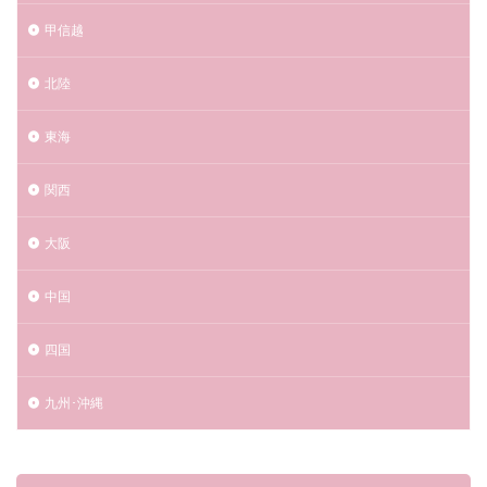
京丹後市
伊勢市
京都市
京都府
甲信越
人吉花火大会2023
今治市
今治市民のまつり おんまく花火2023
仙北市
北陸
仙台市
仲多度郡
伊予市
伊予彩まつり 花火大会2023
伊勢崎市
東海
黒船祭海上花火大会2023
関西
検索
大阪
中国
四国
九州･沖縄