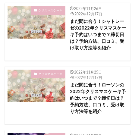
三田まつり花火大会2023
三田市
2022年11月26日
三重県
クリスマスケーキ
2022年12月17日
三陸・大船渡夏まつり 大花火大会2023
まだ間に合う！シャトレー
三陸花火競技大会
上天草市
上水内郡
上越市
ゼの2022年クリスマスケー
キ予約はいつまで？締切日
七尾市
下呂市
は？予約方法、口コミ、受
下呂温泉花火ミュージカル夏公演2023
下松市
け取り方法等を紹介
下松駅
下津海水浴場
下田市
下関市
不二家
与論町
世田谷区​​
中富良野町
七飯町
一宮町納涼花火大会2023
2022年11月25日
クリスマスケーキ
2022年12月17日
丸の内イルミネーション
まだ間に合う！ローソンの
ホテルニューオータニウインターイルミネーション
2022年クリスマスケーキ予
約はいつまで？締切日は？
セイコーマート
セブンイレブン
ダグリ岬海水浴場
予約方法、口コミ、受け取
ディズニー ミュージック＆ファイヤーワークス2023
り方法等を紹介
ドイツの森 ミュージック花火大会2023
ドライブイン花火熊本2023.夏
ハウステンボス