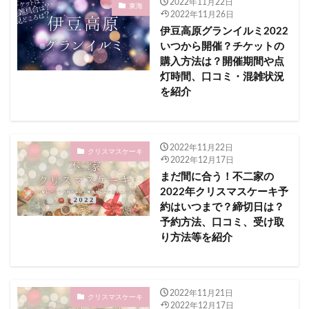
ハリーポッターイルミネーション
2022年11月22日
東海
2022年11月26日
ハーモニーランド Fun×Fan Night Show Give You 2023
伊豆高原グランイルミ2022
ファミマ
ファミリーマート
いつから開催？チケットの
購入方法は？開催期間や点
マザー牧場 打ち上げ花火2023
ローソン
灯時間、口コミ・混雑状況
ミニストップ
を紹介
ムーミン谷のナイトウォーク～イルモリノオト～
モバイルバッテリー
モビリティリゾートもてぎ 花火の祭典2023
ヤマザキ
2022年11月22日
クリスマスケーキ
2022年12月17日
ヨコハマミライト
ライフ
リチウムイオン電池
まだ間に合う！不二家の
ルスツリゾート夏休みスペシャル花火2023
ルミネ
2022年クリスマスケーキ予
約はいつまで？締切日は？
ローザンベリー多和田イルミネーション
予約方法、口コミ、受け取
串本まつり花火大会2023
丹沢湖花火大会
り方法等を紹介
冬イベント
備後国府まつり花火大会2023
伊東温泉「夢花火」2023
伊豆多賀温泉海上花火大会2023
伊豆高原グランイルミ
2022年11月21日
クリスマスケーキ
2022年12月17日