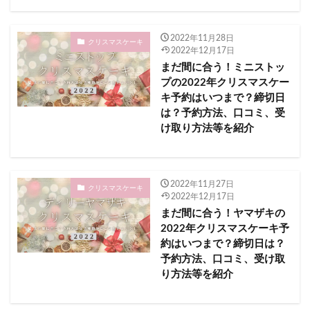
宮若市
宮若納涼花火大会2023
2022年11月28日
宵の明治村「花火競演」2023
家電
富山県
クリスマスケーキ
2022年12月17日
富岡海水浴場
富津市
太宰府市
まだ間に合う！ミニストッ
天神祭奉納花火2023
夏の鳥羽湾毎夜連続花火2023
プの2022年クリスマスケー
キ予約はいつまで？締切日
大洗
夏まつり西大寺 夜待まつり2023
夏イベント
は？予約方法、口コミ、受
大井川大花火大会2023
大井競馬場
大仙市
け取り方法等を紹介
大分県
大堂津海水浴場
大川島海水浴場
大曲
大曲の花火
大沼湖水まつり2023
2022年11月27日
大洗サンビーチ海水浴場
大阪府
大洗海上花火大会
クリスマスケーキ
2022年12月17日
大洗町
大津市
大洲市
大田区​​
まだ間に合う！ヤマザキの
大田尾海水浴場
大竹海岸鉾田海水浴場
大網白里市
2022年クリスマスケーキ予
約はいつまで？締切日は？
大船渡市
大金久海岸
大阪市
予約方法、口コミ、受け取
利根川大花火大会2023
処分
スシロー
り方法等を紹介
上越まつり大花火大会2023
三国花火大会2023
三条夏まつり大花火大会2023
三条市
三浦海岸駅