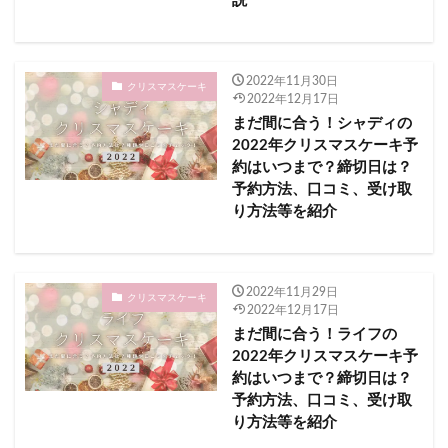
説
前橋花火大会2023
前沢夏まつり2023
勝毎花火大会2023
勝浦市
北九州市
北海道
2022年11月30日
北牟婁郡
北見ぼんちまつり納涼花火大会 2023
クリスマスケーキ
2022年12月17日
北見市
北野ふれあい夏まつり2023
まだ間に合う！シャディの
2022年クリスマスケーキ予
十和田湖湖水まつり2023
南都留郡
約はいつまで？締切日は？
千代田の祭 川せがき2023
千代田区
千代田町
予約方法、口コミ、受け取
千曲川花火大会2023
千曲市
千歳市
千葉市​​
り方法等を紹介
千葉県
南埼玉郡
南紀白浜温泉2023メッセージ花火
南紀白浜花火フェスタ2023
境港市
墨田区
2022年11月29日
初詣
安曇野市
奈良市
奈良県
奥多摩町
クリスマスケーキ
2022年12月17日
奥多摩納涼花火大会2023
奥州市
姶良市
まだ間に合う！ライフの
宇佐市
宇佐神宮 厄除け花火大会2023
2022年クリスマスケーキ予
宇城市
約はいつまで？締切日は？
守谷海水浴場
安倍川花火大会2023
予約方法、口コミ、受け取
安曇野花火2023
天草市
宮城県
り方法等を紹介
宮島大鳥居の修復祝い海上花火
宮崎市
宮崎県