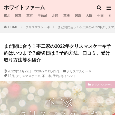
ホワイトファーム
東北
関東
東京
甲信越
北陸
東海
関西
大阪
中国
四国
HOME
クリスマスケーキ
まだ間に合う！不二家の2022年クリス
まだ間に合う！不二家の2022年クリスマスケーキ予
約はいつまで？締切日は？予約方法、口コミ、受け
取り方法等を紹介
2022年11月22日
2022年12月17日
クリスマスケーキ
12月
,
クリスマスケーキ
,
不二家
,
予約
,
冬イベント
クリスマスケーキ