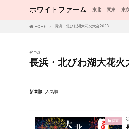
びわ湖大津プリン
ホワイトファーム
東北
関東
東
よみうりランド
イルミネーショ
長浜・北びわ湖大花火大会2023
HOME
キルフェボン
びわ湖大津・ナイ
すみっコぐらし
TAG
さいたま市花火大
長浜・北びわ湖大花火大
さいたま市花火大
さぬき高松まつり
しおざわ夏まつり
新着順
人気順
たざわ湖・龍神ま
つくみ港まつり2
なかふらのラベン
関西
はぼろ花火2023