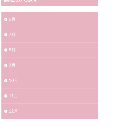
開催月から探す
0716
0805
6月
0730
ィ
スギ花粉
7月
区
名古屋市
8月
会2023
9月
司
10月
和田市
前橋市
州市
北海道
11月
2023
12月
千代田町