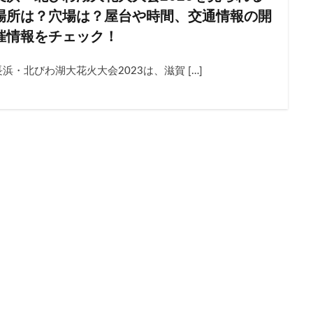
20221210
20221015
20221016
20221022
202
場所は？穴場は？屋台や時間、交通情報の開
20221105
20221112
20221119
20221123
2022
催情報をチェック！
20221217
20221008
20221224
2023
20230114
長浜・北びわ湖大花火大会2023は、滋賀 […]
20230415
20230422
20230513
20230519
2023
20221009
20221001
20230527
20220807
12月
20723
20220729
20220730
20220731
20220802
20220806
20220810
20220918
20220811
2022
20220820
20220827
20220903
20220904
2022
20220911
20220917
20230526
20230603
2023
202308088月
20230809
20230810
20230811
20
20230814
20230815
20230816
20230817
2023
20230807
20230821
20230822
20230823
2023
20230826
20230827
20230829
20230902
2023
20230808
20230806
20230604
20230722
2023