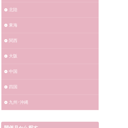
21029
北陸
1126
20230121
東海
0520
1月
関西
20220803
大阪
0813
0909
中国
0907
230812
四国
0818
九州･沖縄
0824
0905
0609