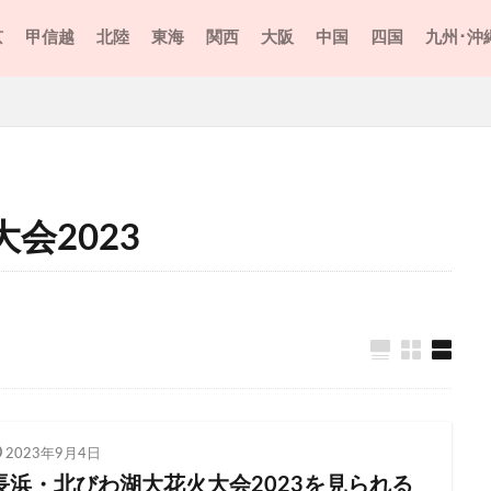
スホテル打ち上げ花火2023
よこすか開国花火大会
京
甲信越
北陸
東海
関西
大阪
中国
四国
九州･沖
 ジュエルミネーション
りんどう湖花火大会2023
イオン
イ
ン
イーハトーブフォーラム2023 光と音のページェント 花火ファンタジ
クリスマスケーキ
グランフロント大阪
サマーナイト花火202
トクルーズ花火2023
ひたち河原子花火大会2023
けやき坂イルミ
イルミネーション
こうのす花火大会
さいたま市
会 大和田公園会場2023
さいたま市花火大会 岩槻文化公園会場2023
会2023
会 東浦和 大間木公園会場2023
さがみ湖イルミリオン
さざ波フェ
花火大会2023
さのよいファイヤーカーニバル2023
花火大会2023
じゃんとこい魚津まつり2023
つり たざわ湖大花火2023
ひたちなか市
たつの市
ちっご
023
つまごい祭り2023
とっておき冬花火大会
ダーまつり＆花火大会2023
なにわ淀川花火大会2023
のおがた
2023年9月4日
はま寿司
ばんけい夏祭り 大花火大会2023
20230916
長浜・北びわ湖大花火大会2023を見られる