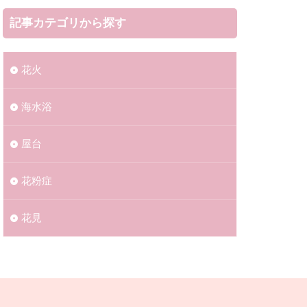
区
初詣
記事カテゴリから探す
市
姶良市
大会2023
花火
宮崎県
山県
海水浴​​
続花火2023
大井競馬場
屋台
花粉症
大洗町
網白里市
花見
ー
三条市
郡
上越市