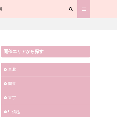
縄
トーヨーカドー
ー
3
ネーション2022
開催エリアから探す
スタ2023
東北
関東
恋のくに花火大会
東京
夏まつり
甲信越
20230908