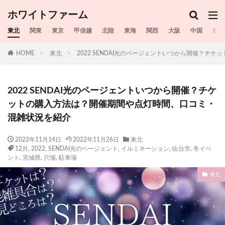
ホワイトファーム
東北
関東
東京
甲信越
北陸
東海
関西
大阪
中国
四国
HOME
東北
2022 SENDAI光のページェントいつから開催？
2022 SENDAI光のページェントいつから開催？チケ
ットの購入方法は？開催期間や点灯時間、口コミ・
混雑状況を紹介
2022年11月14日
2022年11月26日
東北
12月
,
2022
,
SENDAI光のページェント
,
イルミネーション
,
仙台市
,
冬イベ
ント
,
宮城県
,
穴場
,
駐車場
東北