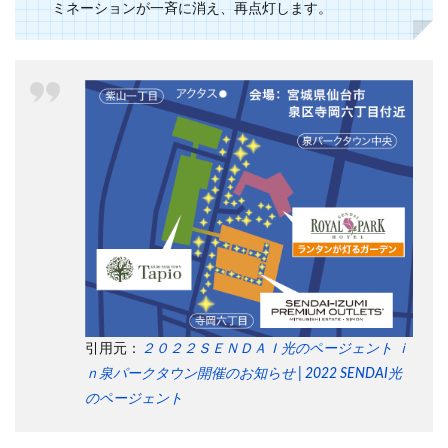
ミネーションが一斉に消え、再点灯します。
引用元：
２０２２ＳＥＮＤＡＩ光のページェント ｉ
ｎ泉パークタウン開催のお知らせ | 2022 SENDAI光
のページェント