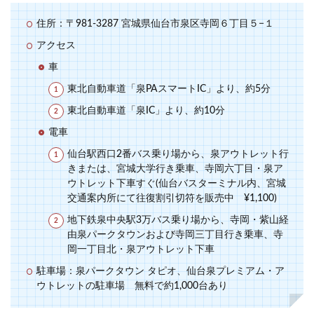
住所：〒981-3287 宮城県仙台市泉区寺岡６丁目５−１
アクセス
車
東北自動車道「泉PAスマートIC」より、約5分
東北自動車道「泉IC」より、約10分
電車
仙台駅西口2番バス乗り場から、泉アウトレット行
きまたは、宮城大学行き乗車、寺岡六丁目・泉ア
ウトレット下車すぐ(仙台バスターミナル内、宮城
交通案内所にて往復割引切符を販売中 ¥1,100)
地下鉄泉中央駅3万バス乗り場から、寺岡・紫山経
由泉パークタウンおよび寺岡三丁目行き乗車、寺
岡一丁目北・泉アウトレット下車
駐車場：泉パークタウン タピオ、仙台泉プレミアム・ア
ウトレットの駐車場 無料で約1,000台あり