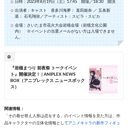
日時：2023年8月19日（土）17:45 開場／18:30 開演
出演者：キャスト 喜多川海夢： 直田姫奈 ／ 五条新
菜： 石毛翔弥／アーティスト：スピラ・スピカ
会場：さいたま市花火大会岩槻会場（岩槻文化公園
内） ※イベントの当選メールがない方は入場できませ
ん。
『岩槻まつり 前夜祭 トークイベン
ト』開催決定！ | ANIPLEX NEWS
BOX（アニプレックス ニュースボック
ス）
関連情報：
「その着せ替え人形は恋をする」のイベント情報を見た方は、作
品キャラクターの立体化情報として
アニメキャラの新作フィギュ