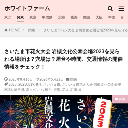
ホワイトファーム
東北
関東
東京
甲信越
北陸
東海
関西
大阪
中国
四国
HOME
関東
さいたま市花火大会 岩槻文化公園会場2023を見ら
さいたま市花火大会 岩槻文化公園会場2023を見ら
れる場所は？穴場は？屋台や時間、交通情報の開催
情報をチェック！
2023年8月16日
2026年5月21日
関東
2023
,
20230819
,
8月
,
さいたま市
,
さいたま市花火大会 岩槻文化公園会場
2023
,
埼玉県
,
夏イベント
,
屋台
,
穴場
,
花火
,
駐車場
関東