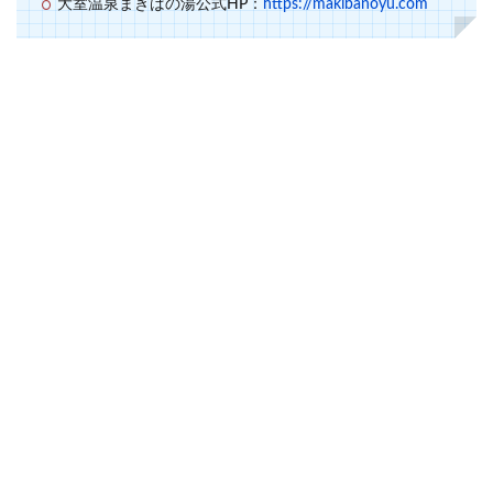
大室温泉まきばの湯公式HP：
https://makibanoyu.com