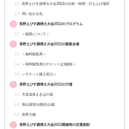
1.1
長野えびす講煙火大会2022の日程・時間・打ち上げ場所
1.2
問い合わせ先
2
長野えびす講煙火大会2022のプログラム
2.1
＜協賛について＞
3
長野えびす講煙火大会2022の観覧会場
3.1
＜無料観覧席＞
3.2
＜有料観覧席のチケットは1種類＞
3.3
＜チケット購入窓口＞
4
長野えびす講煙火大会2022の穴場
4.1
大室温泉まきばの湯
4.2
旭山展望台(朝日山城)
4.3
長野大橋
5
長野えびす講煙火大会2022開催時の交通規制