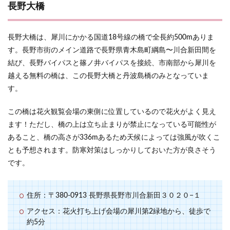
長野大橋
長野大橋は、犀川にかかる国道18号線の橋で全長約500mありま
す。長野市街のメイン道路で長野県青木島町綱島〜川合新田間を
結び、長野バイパスと篠ノ井バイパスを接続、市南部から犀川を
越える無料の橋は、この長野大橋と丹波島橋のみとなっていま
す。
この橋は花火観覧会場の東側に位置しているので花火がよく見え
ます！ただし、橋の上は立ち止まりが禁止になっている可能性が
あること、橋の高さが336mあるため天候によっては強風が吹くこ
とも予想されます。防寒対策はしっかりしておいた方が良さそう
です。
住所：〒380-0913 長野県長野市川合新田３０２０−１
アクセス：花火打ち上げ会場の犀川第2緑地から、徒歩で
約5分