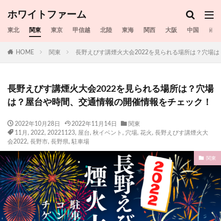
ホワイトファーム
東北
関東
東京
甲信越
北陸
東海
関西
大阪
中国
四国
HOME
関東
長野えびす講煙火大会2022を見られる場所は？穴場
長野えびす講煙火大会2022を見られる場所は？穴場
は？屋台や時間、交通情報の開催情報をチェック！
2022年10月28日
2022年11月14日
関東
11月
,
2022
,
20221123
,
屋台
,
秋イベント
,
穴場
,
花火
,
長野えびす講煙火大
会2022
,
長野市
,
長野県
,
駐車場
関東