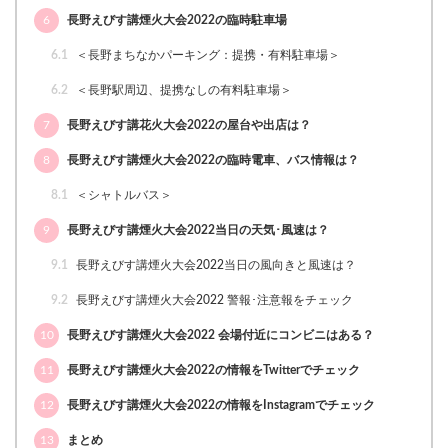
6
長野えびす講煙火大会2022の臨時駐車場
6.1
＜長野まちなかパーキング：提携・有料駐車場＞
6.2
＜長野駅周辺、提携なしの有料駐車場＞
7
長野えびす講花火大会2022の屋台や出店は？
8
長野えびす講煙火大会2022の臨時電車、バス情報は？
8.1
＜シャトルバス＞
9
長野えびす講煙火大会2022当日の天気･風速は？
9.1
長野えびす講煙火大会2022当日の風向きと風速は？
9.2
長野えびす講煙火大会2022 警報･注意報をチェック
10
長野えびす講煙火大会2022 会場付近にコンビニはある？
11
長野えびす講煙火大会2022の情報をTwitterでチェック
12
長野えびす講煙火大会2022の情報をInstagramでチェック
13
まとめ