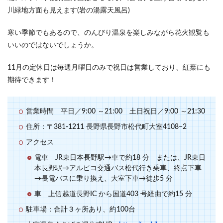
川緑地方面も見えます(岩の湯露天風呂)
寒い季節でもあるので、のんびり温泉を楽しみながら花火観覧も
いいのではないでしょうか。
11月の定休日は毎週月曜日のみで祝日は営業しており、紅葉にも
期待できます！
営業時間 平日／9:00 ～21:00 土日祝日／9:00 ～21:30
住所：〒381-1211 長野県長野市松代町大室4108−2
アクセス
電車 JR東日本長野駅→車で約18 分 または、JR東日
本長野駅→アルピコ交通バス松代行き乗車、終点下車
→長電バスに乗り換え、大室下車→徒歩5 分
車 上信越道長野IC から国道403 号経由で約15 分
駐車場：合計３ヶ所あり、約100台