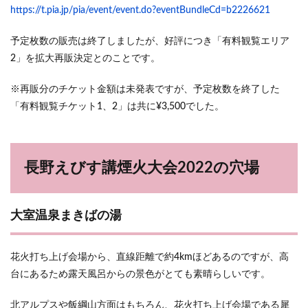
https://t.pia.jp/pia/event/event.do?eventBundleCd=b2226621
予定枚数の販売は終了しましたが、好評につき「有料観覧エリア
2」を拡大再販決定とのことです。
※再販分のチケット金額は未発表ですが、予定枚数を終了した
「有料観覧チケット1、2」は共に¥3,500でした。
長野えびす講煙火大会2022の穴場
大室温泉まきばの湯
花火打ち上げ会場から、直線距離で約4kmほどあるのですが、高
台にあるため露天風呂からの景色がとても素晴らしいです。
北アルプスや飯綱山方面はもちろん、花火打ち上げ会場である犀