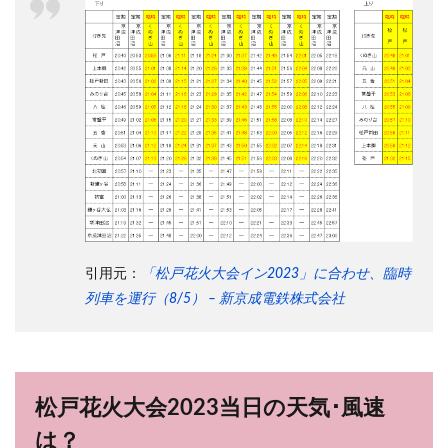
引用元：
「松戸花火大会イン2023」に合わせ、臨時
列車を運行（8/5） – 新京成電鉄株式会社
松戸花火大会2023当日の天気･風速
は？