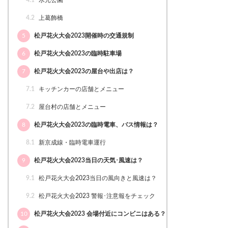
4.1
水元公園
4.2
上葛飾橋
5
松戸花火大会2023開催時の交通規制
6
松戸花火大会2023の臨時駐車場
7
松戸花火大会2023の屋台や出店は？
7.1
キッチンカーの店舗とメニュー
7.2
屋台村の店舗とメニュー
8
松戸花火大会2023の臨時電車、バス情報は？
8.1
新京成線・臨時電車運行
9
松戸花火大会2023当日の天気･風速は？
9.1
松戸花火大会2023当日の風向きと風速は？
9.2
松戸花火大会2023 警報･注意報をチェック
10
松戸花火大会2023 会場付近にコンビニはある？