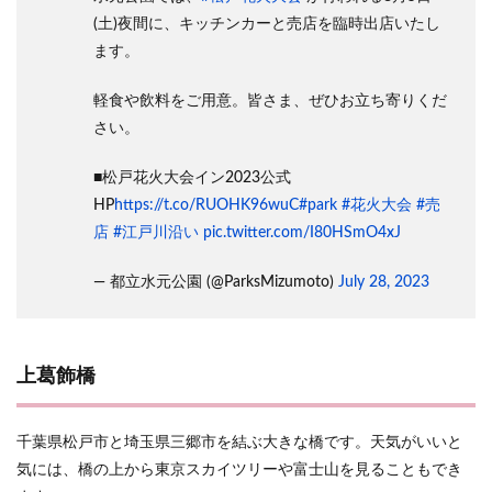
(土)夜間に、キッチンカーと売店を臨時出店いたし
ます。
軽食や飲料をご用意。皆さま、ぜひお立ち寄りくだ
さい。
■松戸花火大会イン2023公式
HP
https://t.co/RUOHK96wuC
#park
#花火大会
#売
店
#江戸川沿い
pic.twitter.com/I80HSmO4xJ
— 都立水元公園 (@ParksMizumoto)
July 28, 2023
上葛飾橋
千葉県松戸市と埼玉県三郷市を結ぶ大きな橋です。天気がいいと
気には、橋の上から東京スカイツリーや富士山を見ることもでき