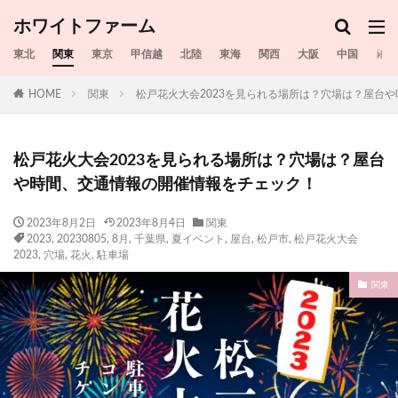
ホワイトファーム
東北
関東
東京
甲信越
北陸
東海
関西
大阪
中国
四国
HOME
関東
松戸花火大会2023を見られる場所は？穴場は？屋台
松戸花火大会2023を見られる場所は？穴場は？屋台
や時間、交通情報の開催情報をチェック！
2023年8月2日
2023年8月4日
関東
2023
,
20230805
,
8月
,
千葉県
,
夏イベント
,
屋台
,
松戸市
,
松戸花火大会
2023
,
穴場
,
花火
,
駐車場
関東