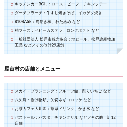
キッチンカーBOIL：ローストビーフ、チキンソテー
ダーチブラーチ：牛すじ焼きそば、イカゲソ焼き
810BASE：肉巻き棒、わたあめ など
柏フーズ：ベビーカステラ、ロングポテト など
一般社団法人 松戸市観光協会：地ビール、松戸農産物加
工品 など／その他計29店舗
屋台村の店舗とメニュー
スカイ・プランニング：フルーツ飴、削りいちご など
八矢庵：揚げ物類、矢切ネギコロッケ など
お茶カフェ大川園：茶系ドリンク、かき氷 など
パストール：パスタ、チキングリル など／その他 計12
店舗