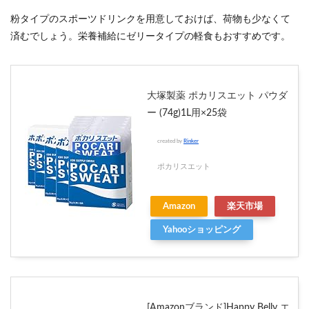
粉タイプのスポーツドリンクを用意しておけば、荷物も少なくて
済むでしょう。栄養補給にゼリータイプの軽食もおすすめです。
大塚製薬 ポカリスエット パウダ
ー (74g)1L用×25袋
created by
Rinker
ポカリスエット
Amazon
楽天市場
Yahooショッピング
[Amazonブランド]Happy Belly エ