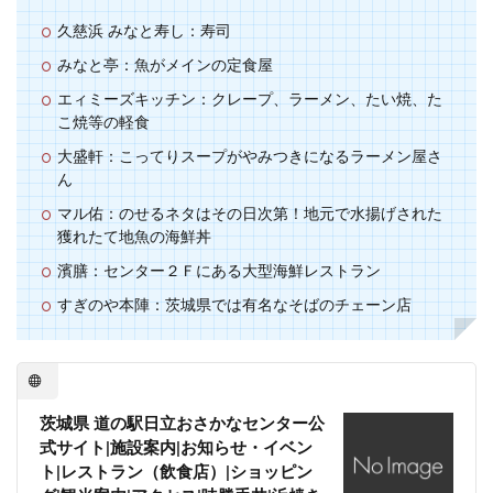
久慈浜 みなと寿し：寿司
みなと亭：魚がメインの定食屋
エィミーズキッチン：クレープ、ラーメン、たい焼、た
こ焼等の軽食
大盛軒：こってりスープがやみつきになるラーメン屋さ
ん
マル佑：のせるネタはその日次第！地元で水揚げされた
獲れたて地魚の海鮮丼
濱膳：センター２Ｆにある大型海鮮レストラン
すぎのや本陣：茨城県では有名なそばのチェーン店
茨城県 道の駅日立おさかなセンター公
式サイト|施設案内|お知らせ・イベン
ト|レストラン（飲食店）|ショッピン