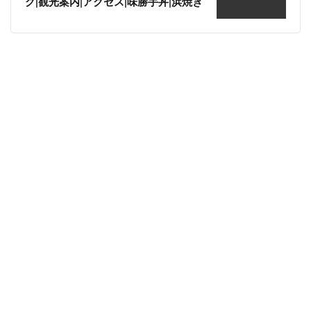
グ|観光案内|アクセス|味勝手丼|浜焼き