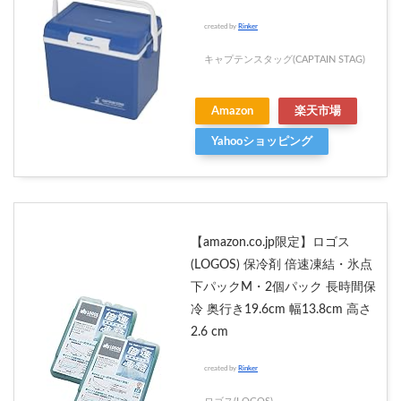
created by
Rinker
キャプテンスタッグ(CAPTAIN STAG)
Amazon
楽天市場
Yahooショッピング
【amazon.co.jp限定】ロゴス
(LOGOS) 保冷剤 倍速凍結・氷点
下パックM・2個パック 長時間保
冷 奥行き19.6cm 幅13.8cm 高さ
2.6 cm
created by
Rinker