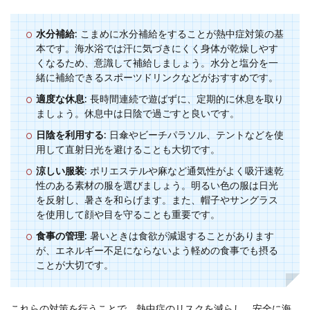
水分補給
: こまめに水分補給をすることが熱中症対策の基
本です。海水浴では汗に気づきにくく身体が乾燥しやす
くなるため、意識して補給しましょう。水分と塩分を一
緒に補給できるスポーツドリンクなどがおすすめです。
適度な休息
: 長時間連続で遊ばずに、定期的に休息を取り
ましょう。休息中は日陰で過ごすと良いです。
日陰を利用する
: 日傘やビーチパラソル、テントなどを使
用して直射日光を避けることも大切です。
涼しい服装
: ポリエステルや麻など通気性がよく吸汗速乾
性のある素材の服を選びましょう。明るい色の服は日光
を反射し、暑さを和らげます。また、帽子やサングラス
を使用して顔や目を守ることも重要です。
食事の管理
: 暑いときは食欲が減退することがあります
が、エネルギー不足にならないよう軽めの食事でも摂る
ことが大切です。
これらの対策を行うことで、熱中症のリスクを減らし、安全に海