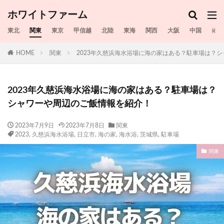
ホワイトファーム
東北
関東
東京
甲信越
北陸
東海
関西
大阪
中国
四国
HOME
関東
2023年久慈浜海水浴場に海の家はある？駐車場は？
2023年久慈浜海水浴場に海の家はある？駐車場は？
シャワーや周辺のご飯情報を紹介！
2023年7月9日
2023年7月8日
関東
2023
,
久慈浜海水浴場
,
日立市
,
海の家
,
海水浴​​
,
茨城県
,
駐車場
関東