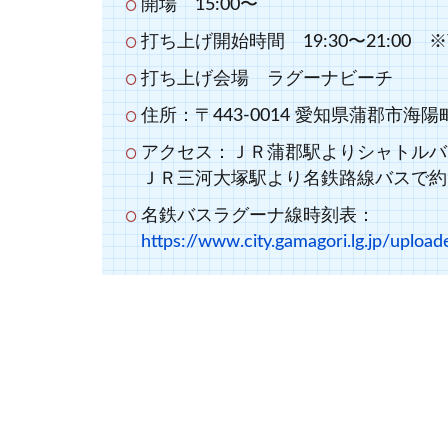
開場 15:00〜
打ち上げ開始時間 19:30〜21:00 
打ち上げ会場 ラグーナビーチ
住所：〒443-0014 愛知県蒲郡市海
アクセス：ＪＲ蒲郡駅よりシャトルバ
ＪＲ三河大塚駅より名鉄路線バスで約
名鉄バスラグーナ線時刻表：
https://www.city.gamagori.lg.jp/uplo