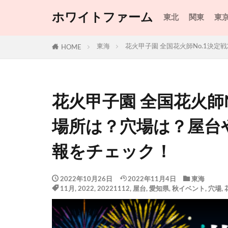
ホワイトファーム
東北
関東
東
東海
花火甲子園 全国花火師No.1決
HOME
花火甲子園 全国花火師N
場所は？穴場は？屋台
報をチェック！
2022年10月26日
2022年11月4日
東海
11月
,
2022
,
20221112
,
屋台
,
愛知県
,
秋イベント
,
穴場
,