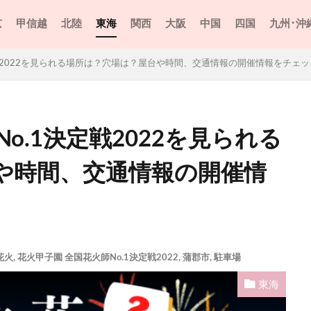
京
甲信越
北陸
東海
関西
大阪
中国
四国
九州･沖
定戦2022を見られる場所は？穴場は？屋台や時間、交通情報の開催情報をチェッ
o.1決定戦2022を見られる
や時間、交通情報の開催情
花火
,
花火甲子園 全国花火師No.1決定戦2022
,
蒲郡市
,
駐車場
東海