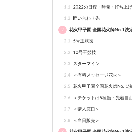
1.1
2022の日程・時間・打ち上
1.2
問い合わせ先
2
花火甲子園 全国花火師No.1決
2.1
5号玉競技
2.2
10号玉競技
2.3
スターマイン
2.4
＜有料メッセージ花火＞
2.5
花火甲子園全国花火師No. 1
2.6
＜チケットは5種類：先着自
2.7
＜購入窓口＞
2.8
＜当日販売＞
3
花火甲子園 全国花火師No.1決定