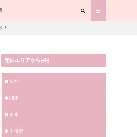
縄
ク！
開催エリアから探す
東北
関東
東京
甲信越