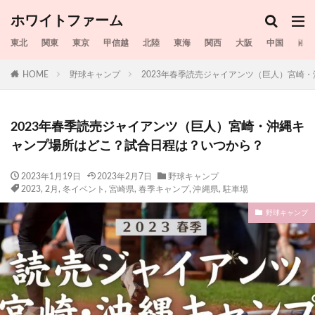
ホワイトファーム
東北
関東
東京
甲信越
北陸
東海
関西
大阪
中国
四国
HOME
野球キャンプ
2023年春季読売ジャイアンツ（巨人）宮崎
2023年春季読売ジャイアンツ（巨人）宮崎・沖縄キ
ャンプ場所はどこ？試合日程は？いつから？
2023年1月19日
2023年2月7日
野球キャンプ
2023
,
2月
,
冬イベント
,
宮崎県
,
春季キャンプ
,
沖縄県
,
駐車場
野球キャンプ