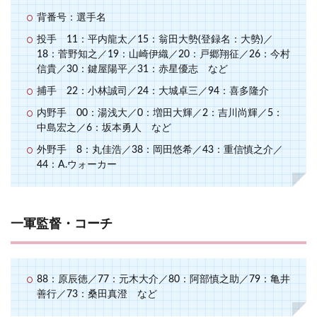
背番号：選手名
投手 11：平内龍太／15：翁田大勢(登録名：大勢)／
18：菅野知之／19：山崎伊織／20：戸郷翔征／26：今村
信貴／30：鍵屋陽平／31：赤星優志 など
捕手 22：小林誠司／24：大城卓三／94：喜多隆介
内野手 00：湯浅大／0：増田大輝／2：吉川尚輝／5：
中島宏之／6：坂本勇人 など
外野手 8：丸佳浩／38：岡田悠希／43：重信慎之介／
44：A.ウォーカー
一軍監督・コーチ
88：原辰徳／77：元木大介／80：阿部慎之助／79：亀井
善行／73：桑田真澄 など