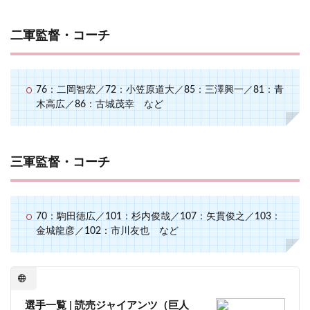
二軍監督・コーチ
76：二岡智宏／72：小笠原道大／85：三澤興一／81：青
木高広／86：古城茂幸 など
三軍監督・コーチ
70：駒田徳広／101：杉内俊哉／107：矢貫俊之／103：
金城龍彦／102：市川友也 など
選手一覧 | 読売ジャイアンツ（巨人