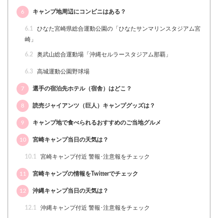
6
キャンプ地周辺にコンビニはある？
6.1
ひなた宮崎県総合運動公園の「ひなたサンマリンスタジアム宮
崎」
6.2
奥武山総合運動場「沖縄セルラースタジアム那覇」
6.3
高城運動公園野球場
7
選手の宿泊先ホテル（宿舎）はどこ？
8
読売ジャイアンツ（巨人）キャンプグッズは？
9
キャンプ地で食べられるおすすめのご当地グルメ
10
宮崎キャンプ当日の天気は？
10.1
宮崎キャンプ付近 警報･注意報をチェック
11
宮崎キャンプの情報をTwitterでチェック
12
沖縄キャンプ当日の天気は？
12.1
沖縄キャンプ付近 警報･注意報をチェック