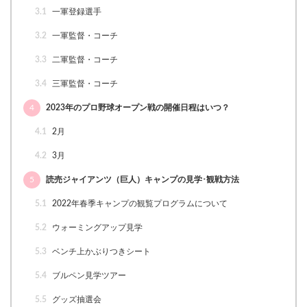
3.1
一軍登録選手
3.2
一軍監督・コーチ
3.3
二軍監督・コーチ
3.4
三軍監督・コーチ
4
2023年のプロ野球オープン戦の開催日程はいつ？
4.1
2月
4.2
3月
5
読売ジャイアンツ（巨人）キャンプの見学･観戦方法
5.1
2022年春季キャンプの観覧プログラムについて
5.2
ウォーミングアップ見学
5.3
ベンチ上かぶりつきシート
5.4
ブルペン見学ツアー
5.5
グッズ抽選会