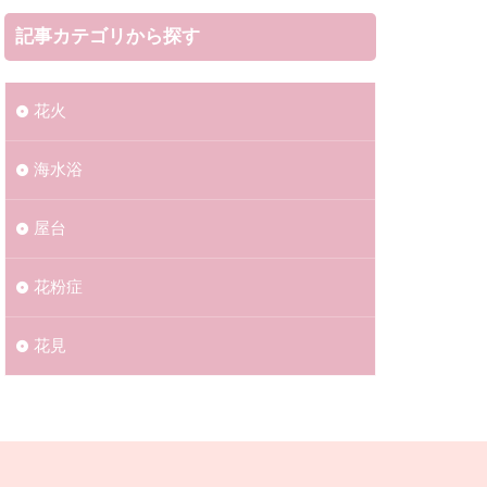
区
初詣
記事カテゴリから探す
市
姶良市
大会2023
花火
宮崎県
山県
海水浴​​
続花火2023
大井競馬場
屋台
花粉症
大洗町
網白里市
花見
ー
三条市
郡
上越市