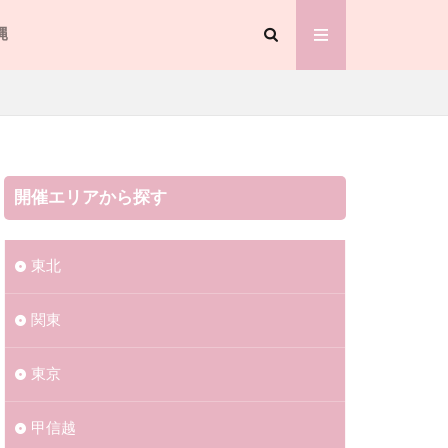
縄
トーヨーカドー
ー
3
ネーション2022
開催エリアから探す
スタ2023
東北
関東
恋のくに花火大会
東京
夏まつり
甲信越
20230908