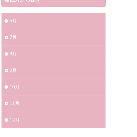
開催月から探す
0716
0805
6月
0730
ィ
スギ花粉
7月
区
名古屋市
8月
会2023
9月
司
10月
和田市
前橋市
州市
北海道
11月
2023
12月
千代田町