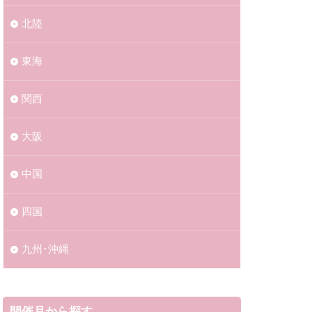
21029
北陸
1126
20230121
東海
0520
1月
関西
20220803
大阪
0813
0909
中国
0907
230812
四国
0818
九州･沖縄
0824
0905
0609