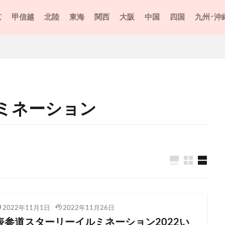
スホテル打ち上げ花火2023
よこすか開国花火大会
京
甲信越
北陸
東海
関西
大阪
中国
四国
九州･沖
 ジュエルミネーション
りんどう湖花火大会2023
イオン
イ
ン
イーハトーブフォーラム2023 光と音のページェント 花火ファンタジ
クリスマスケーキ
グランフロント大阪
サマーナイト花火202
トクルーズ花火2023
ひたち河原子花火大会2023
けやき坂イルミ
イルミネーション
こうのす花火大会
さいたま市
会 大和田公園会場2023
さいたま市花火大会 岩槻文化公園会場2023
ミネーション
会 東浦和 大間木公園会場2023
さがみ湖イルミリオン
さざ波フェ
花火大会2023
さのよいファイヤーカーニバル2023
花火大会2023
じゃんとこい魚津まつり2023
つり たざわ湖大花火2023
ひたちなか市
たつの市
ちっご
023
つまごい祭り2023
とっておき冬花火大会
ダーまつり＆花火大会2023
なにわ淀川花火大会2023
のおがた
2022年11月1日
2022年11月26日
はま寿司
ばんけい夏祭り 大花火大会2023
20230916
表参道スターリーイルミネーション2022い