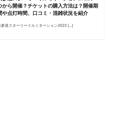
20221210
20221015
20221016
20221022
202
つから開催？チケットの購入方法は？開催期
20221105
20221112
20221119
20221123
2022
間や点灯時間、口コミ・混雑状況を紹介
20221217
20221008
20221224
2023
20230114
表参道スターリーイルミネーション2022 […]
20230415
20230422
20230513
20230519
2023
20221009
20221001
20230527
20220807
12月
20723
20220729
20220730
20220731
20220802
20220806
20220810
20220918
20220811
2022
20220820
20220827
20220903
20220904
2022
20220911
20220917
20230526
20230603
2023
202308088月
20230809
20230810
20230811
20
20230814
20230815
20230816
20230817
2023
20230807
20230821
20230822
20230823
2023
20230826
20230827
20230829
20230902
2023
20230808
20230806
20230604
20230722
2023