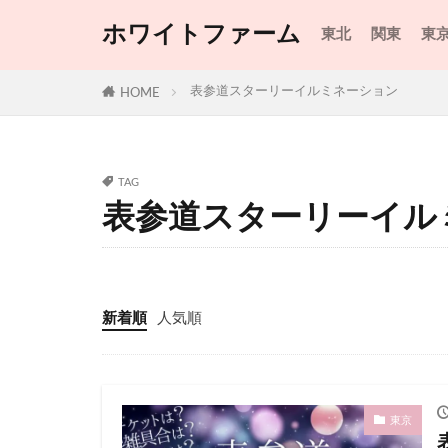
びわ湖大津プリン
ホワイトファーム
東北
関東
東
よみうりランド
イルミネーショ
表参道スターリーイルミネーション
HOME
キルフェボン
びわ湖大津・ナイ
すみっコぐらし
TAG
さいたま市花火大
表参道スターリーイル
さいたま市花火大
さぬき高松まつり
しおざわ夏まつり
新着順
人気順
たざわ湖・龍神ま
つくみ港まつり2
なかふらのラベン
東京
はぼろ花火2023