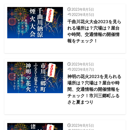
十和田湖湖水まつり2023
南都留郡
2023年8月5日
千代田の祭 川せがき2023
千代田区
千代田町
2023年8月5日
千曲川花火大会2023
千曲市
千歳市
千葉市​​
千曲川花火大会2023を見ら
千葉県
南埼玉郡
南紀白浜温泉2023メッセージ花火
れる場所は？穴場は？屋台
や時間、交通情報の開催情
南紀白浜花火フェスタ2023
境港市
墨田区
報をチェック！
初詣
安曇野市
奈良市
奈良県
奥多摩町
奥多摩納涼花火大会2023
奥州市
姶良市
宇佐市
宇佐神宮 厄除け花火大会2023
宇城市
2023年8月5日
2023年8月7日
守谷海水浴場
安倍川花火大会2023
神明の花火2023を見られる
安曇野花火2023
天草市
宮城県
場所は？穴場は？屋台や時
宮島大鳥居の修復祝い海上花火
宮崎市
宮崎県
間、交通情報の開催情報を
チェック！市川三郷町ふる
宮若市
宮若納涼花火大会2023
さと夏まつり
宵の明治村「花火競演」2023
家電
富山県
富岡海水浴場
富津市
太宰府市
天神祭奉納花火2023
夏の鳥羽湾毎夜連続花火2023
2023年8月5日