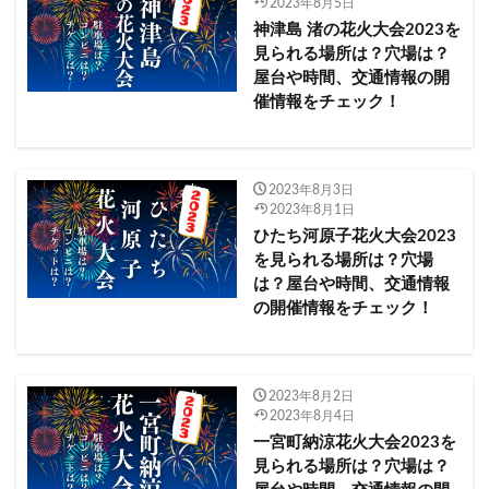
2023年8月5日
大洗
夏まつり西大寺 夜待まつり2023
夏イベント
神津島 渚の花火大会2023を
大井川大花火大会2023
大井競馬場
大仙市
見られる場所は？穴場は？
大分県
大堂津海水浴場
大川島海水浴場
大曲
屋台や時間、交通情報の開
催情報をチェック！
大曲の花火
大沼湖水まつり2023
大洗サンビーチ海水浴場
大阪府
大洗海上花火大会
大洗町
大津市
大洲市
大田区​​
2023年8月3日
大田尾海水浴場
大竹海岸鉾田海水浴場
大網白里市
2023年8月1日
ひたち河原子花火大会2023
大船渡市
大金久海岸
大阪市
を見られる場所は？穴場
利根川大花火大会2023
処分
スシロー
は？屋台や時間、交通情報
上越まつり大花火大会2023
三国花火大会2023
の開催情報をチェック！
三条夏まつり大花火大会2023
三条市
三浦海岸駅
三田まつり花火大会2023
三田市
三重県
2023年8月2日
三陸・大船渡夏まつり 大花火大会2023
2023年8月4日
三陸花火競技大会
上天草市
上水内郡
上越市
一宮町納涼花火大会2023を
見られる場所は？穴場は？
七尾市
下呂市