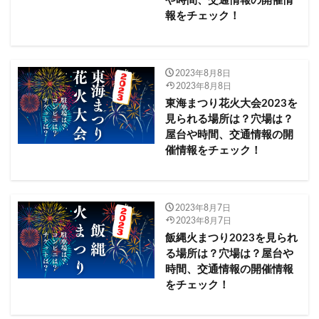
や時間、交通情報の開催情
古都ひろさき花火の集い2023
台東区
名古屋市
報をチェック！
名張川納涼花火大会2023
名張市
名港水上芸術花火2023
吾妻郡
和倉名物三尺玉 北陸中日夏花火2023
和歌山市
2023年8月8日
2023年8月8日
和歌山県
咲花温泉水中花火大会2023
東海まつり花火大会2023を
南魚沼市兼続公まつり大煙火大会2023
品川区
見られる場所は？穴場は？
唐津市
喜多方市
回転寿司
屋台や時間、交通情報の開
催情報をチェック！
土浦全国花火競技大会
土浦市
坂井市
城崎温泉夏物語花火2023
埼玉県
堂ヶ島火祭り2023
堺市​​
博多湾芸術花火2023
2023年8月7日
南魚沼市
境町
十和田市
前橋市
2023年8月7日
前橋花火大会2023
前沢夏まつり2023
飯縄火まつり2023を見られ
る場所は？穴場は？屋台や
勝毎花火大会2023
勝浦市
北九州市
北海道
時間、交通情報の開催情報
北牟婁郡
北見ぼんちまつり納涼花火大会 2023
をチェック！
北見市
北野ふれあい夏まつり2023