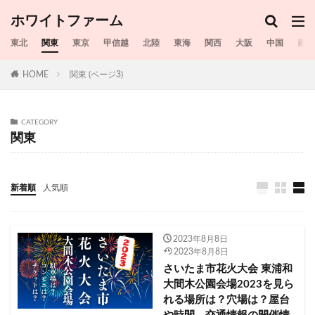
202308088月
20230809
20230810
ホワイトファーム
20230811
20230812
20230813
20230814
東北
関東
20230815
東京
甲信越
20230816
北陸
20230817
東海
関西
大阪
20230818
中国
四国
20230820
20230807
20230821
20230822
HOME
関東 (ページ3)
20230823
20230824
20230825
20230826
20230827
20230829
20230902
20230905
CATEGORY
20230906
20230808
20230806
20230604
関東
20230722
20230609
20230617
20230624
20230625
20230708
20230715
20230716
新着順
人気順
20230717
20230719
20230720
20230721
20230723
20230805
20230724
20230725
20230726
20230728
20230729
20230730
2023年8月8日
2023年8月8日
20230731
20230801
20230802
20230803
さいたま市花火大会 東浦和
20230804
シャディ
スギ花粉
大間木公園会場2023を見ら
富津市民花火大会2023
和賀郡西和賀町
れる場所は？穴場は？屋台