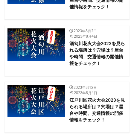
屋台や時間、交通情報の開
下呂温泉花火ミュージカル夏公演2023
下松市
催情報をチェック！
下松駅
下津海水浴場
下田市
下関市
不二家
与論町
世田谷区​​
中富良野町
七飯町
一宮町納涼花火大会2023
2023年8月2日
2023年8月4日
丸の内イルミネーション
酒匂川花火大会2023を見ら
ホテルニューオータニウインターイルミネーション
れる場所は？穴場は？屋台
セイコーマート
セブンイレブン
や時間、交通情報の開催情
ダグリ岬海水浴場
報をチェック！
ディズニー ミュージック＆ファイヤーワークス2023
ドイツの森 ミュージック花火大会2023
ドライブイン花火熊本2023.夏
ハウステンボス
2023年8月2日
ハリーポッターイルミネーション
2023年8月4日
江戸川区花火大会2023を見
ハーモニーランド Fun×Fan Night Show Give You 2023
られる場所は？穴場は？屋
ファミマ
ファミリーマート
台や時間、交通情報の開催
マザー牧場 打ち上げ花火2023
ローソン
情報をチェック！
ミニストップ