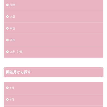
八千代ふるさと親子祭2023
八千代市
関西
八女のまつり 茶のくに花火大会
八女市
八王子市
大阪
八王子花火大会2023
兵庫県
伊東市
伊勢神宮奉納全国花火大会2023
中国
丹波篠山デカンショ祭2023
交通情報
丹波篠山市
久慈浜海水浴場
久里浜ペリー祭花火大会2023
四国
九州一大花火まつり
亀山市
九州･沖縄
亀山市関宿納涼花火大会2023
予約
二市一ヶ村日橋川「川の祭典」花火大会2023
五所川原市
五所川原花火大会2023
五泉市
開催月から探す
京丹後市
伊勢市
京都市
京都府
人吉花火大会2023
今治市
6月
今治市民のまつり おんまく花火2023
仙北市
仙台市
仲多度郡
伊予市
7月
伊予彩まつり 花火大会2023
伊勢崎市