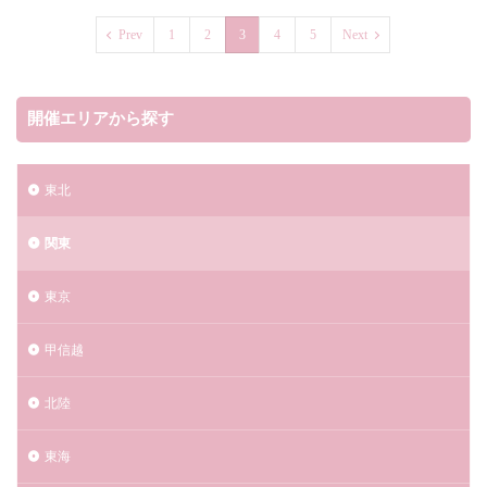
ムーミン谷のナイトウォーク～イルモリノオト～
Prev
1
2
3
4
5
Next
モバイルバッテリー
モビリティリゾートもてぎ 花火の祭典2023
ヤマザキ
ヨコハマミライト
ライフ
リチウムイオン電池
開催エリアから探す
ルスツリゾート夏休みスペシャル花火2023
ルミネ
ローザンベリー多和田イルミネーション
東北
串本まつり花火大会2023
丹沢湖花火大会
冬イベント
備後国府まつり花火大会2023
関東
伊東温泉「夢花火」2023
東京
伊豆多賀温泉海上花火大会2023
伊豆高原グランイルミ
伊賀市
伊賀市市民花火大会2023
佐世保市
甲信越
佐倉市
佐倉市民花火大会
北陸
佐倉市民花火大会(佐倉花火フェスタ2023)
佐賀県
佐野市
光市
伊師浜海水浴場
光花火大会2023
東海
児湯郡
全国花火競技大会「大曲の花火」
八代市